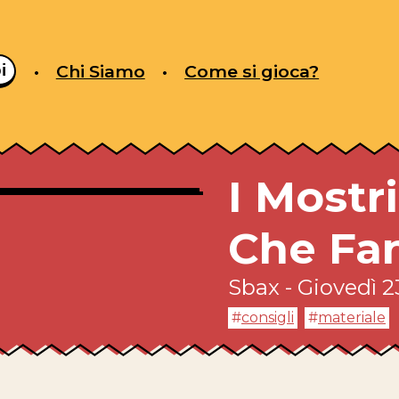
i
Chi Siamo
Come si gioca?
I Mostr
Che Fa
Sbax
-
G
iovedì
2
consigli
materiale